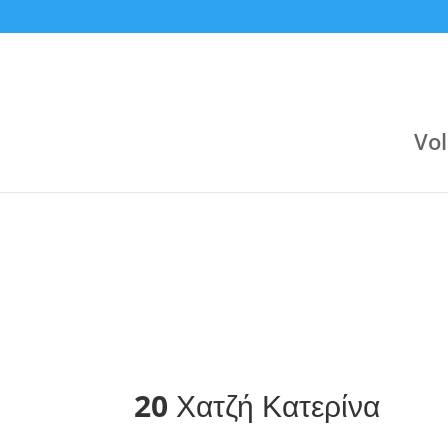
9:30 pm
9:00 pm
Jul 23
Jun 24
Αργυρούπολη (Κλειστό Αργοναυτών)
Varagons 4
Attica Group
3
Boehringer Ingelheim
Boehringer Ingelheim
2
Novibet
Vol
20
Χατζή Κατερίνα