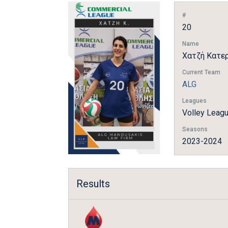
#
20
Name
Χατζή Κατε
Current Team
ALG
Leagues
Volley Leag
Seasons
2023-2024
Results