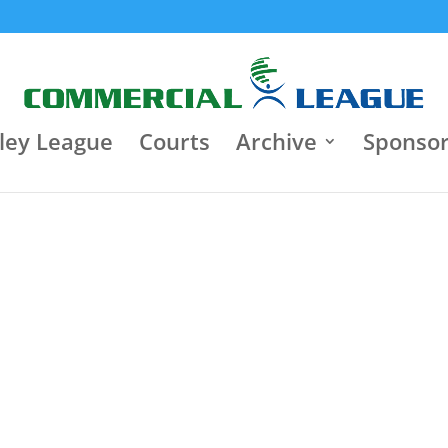
8:30 pm
Jun 22
9:30 p
Jun 18
Κλειστό Γυμναστήριο "Τάκης
Varagons 4
Παπαγεωργίου"
3
Heart Brok
Heart Brokers
3
0
Iasis
Motor Oil
0
ley League
Courts
Archive
Sponso